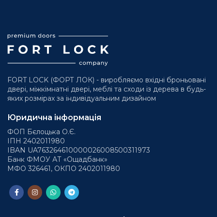
FORT LOCK (ФОРТ ЛОК) - виробляємо вхідні броньовані
двері, міжкімнатні двері, меблі та сходи із дерева в будь-
яких розмірах за індивідуальним дизайном
Юридична інформація
ФОП Бєлоцька О.Є.
ІПН 2402011980
IBAN UA763264610000026008500311973
Банк ФМОУ АТ «Ощадбанк»
МФО 326461, ОКПО 2402011980