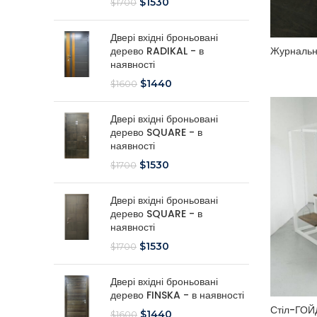
$
1530
$
1700
Двері вхідні броньовані
Журнальн
дерево RADIKAL - в
наявності
$
1440
$
1600
Двері вхідні броньовані
дерево SQUARE - в
наявності
$
1530
$
1700
Двері вхідні броньовані
дерево SQUARE - в
наявності
$
1530
$
1700
Двері вхідні броньовані
дерево FINSKA - в наявності
Стіл-ГОЙ
$
1440
$
1600