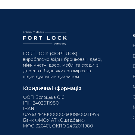
В
FORT LOCK (ФОРТ ЛОК) -
В
виробляємо вхідні броньовані двері,
міжкімнатні двері, меблі та сходи із
В
дерева в будь-яких розмірах за
В
індивідуальним дизайном
М
Юридична інформація
С
ФОП Бєлоцька О.Є.
ІПН 2402011980
М
IBAN
UA763264610000026008500311973
С
Банк ФМОУ АТ «Ощадбанк»
МФО 326461, ОКПО 2402011980