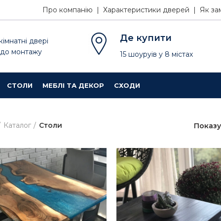
Про компанію |
Характеристики дверей |
Як за
Де купити
кімнатні двері
 до монтажу
15
шоуруів
у
8
містах
СТОЛИ
МЕБЛІ ТА ДЕКОР
СХОДИ
Каталог
Столи
Показ