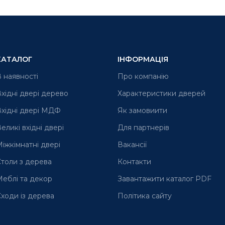
КАТАЛОГ
ІНФОРМАЦІЯ
 наявності
Про компанію
хідні двері дерево
Характеристики дверей
хідні двері МДФ
Як замовиити
еликі вхідні двері
Для партнерів
іжкімнатні двері
Вакансії
толи з дерева
Контакти
еблі та декор
Завантажити каталог PDF
ходи із дерева
Політика сайту