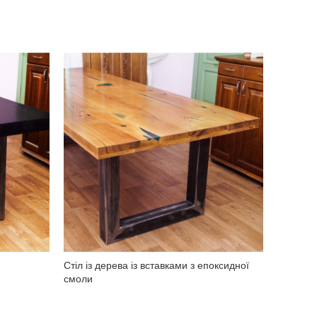
Стіл із дерева із вставками з епоксидної
смоли