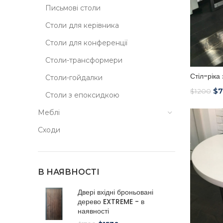
Письмові столи
Столи для керівника
Столи для конференції
Столи-трансформери
Стіл-ріка
Столи-гойдалки
$
$
1200
Столи з епоксидкою
Меблі
Сходи
В НАЯВНОСТІ
Двері вхідні броньовані
дерево EXTREME - в
наявності