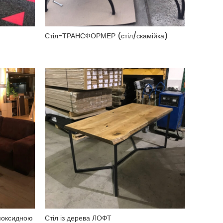
Стіл-ТРАНСФОРМЕР (стіл/скамійка)
поксидною
Стіл із дерева ЛОФТ