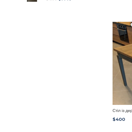
Стіл із д
$
400