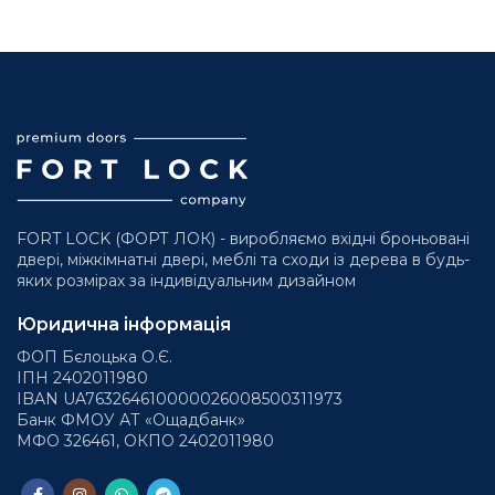
FORT LOCK (ФОРТ ЛОК) - виробляємо вхідні броньовані
двері, міжкімнатні двері, меблі та сходи із дерева в будь-
яких розмірах за індивідуальним дизайном
Юридична інформація
ФОП Бєлоцька О.Є.
ІПН 2402011980
IBAN UA763264610000026008500311973
Банк ФМОУ АТ «Ощадбанк»
МФО 326461, ОКПО 2402011980