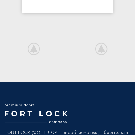
FORT LOCK (ФОРТ ЛОК) - виробляємо вхідні броньовані