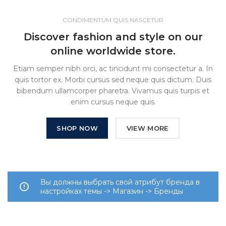
CONDIMENTUM QUIS NASCETUR
Discover fashion and style on our
online worldwide store.
Etiam semper nibh orci, ac tincidunt mi consectetur a. In
quis tortor ex. Morbi cursus sed neque quis dictum. Duis
bibendum ullamcorper pharetra. Vivamus quis turpis et
enim cursus neque quis.
SHOP NOW
VIEW MORE
Вы должны выбрать свой атрибут бренда в
настройках темы -> Магазин -> Бренды