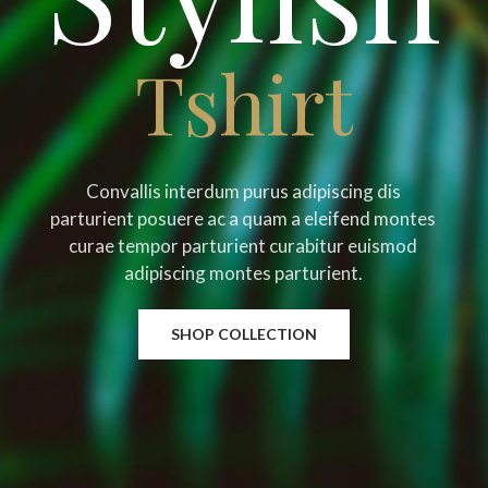
Tshirt
Convallis interdum purus adipiscing dis
parturient posuere ac a quam a eleifend montes
curae tempor parturient curabitur euismod
adipiscing montes parturient.
SHOP COLLECTION