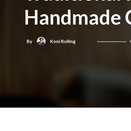
Handmade C
By
Koni Rolling