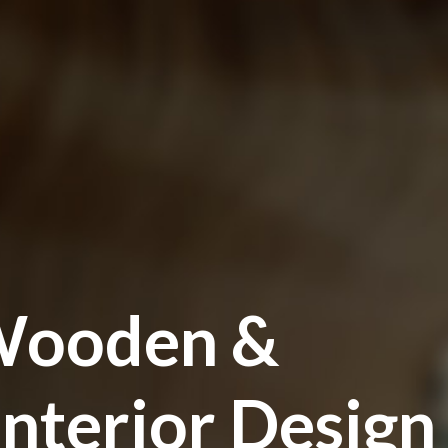
ooden &
Interior Design