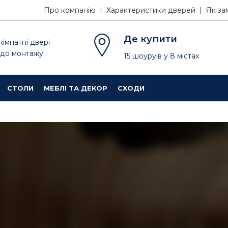
Про компанію |
Характеристики дверей |
Як за
Де купити
кімнатні двері
 до монтажу
15
шоуруів
у
8
містах
СТОЛИ
МЕБЛІ ТА ДЕКОР
СХОДИ