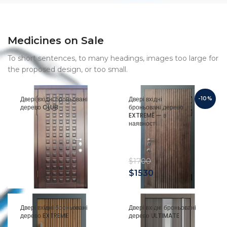
Medicines on Sale
To short sentences, to many headings, images too large for
the proposed design, or too small.
Двері вхідні броньовані
Двері вхідні
-10%
дерево CLUB
броньовані дерево
EXTREME — в
наявності
$
1700
$
1530
Двері вхідні броньовані
Двері вхідні броньовані
дерево EXTREME
дерево ULTIMATE