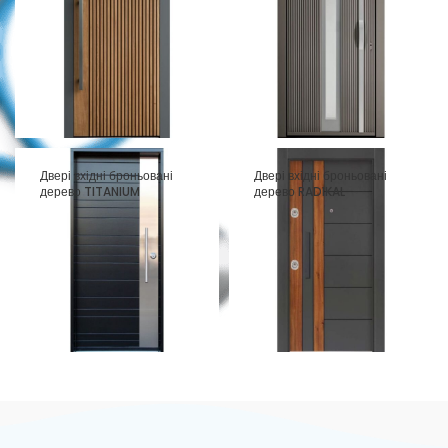
Двері вхідні броньовані
Двері вхідні броньовані
дерево TITANIUM
дерево RADIKAL