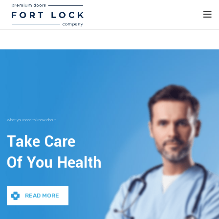
What you need to know about
Take Care
Of You Health
READ MORE