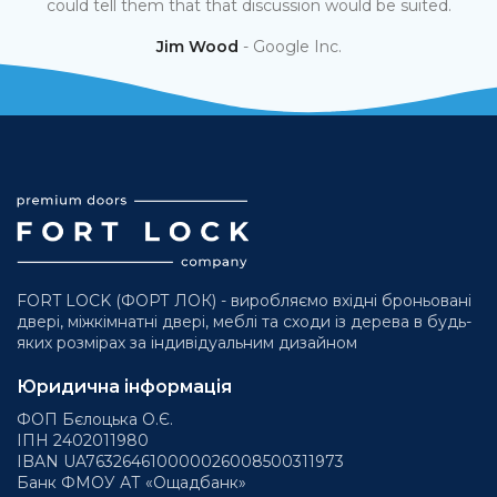
could tell them that that discussion would be suited.
th
Jim Wood
Google Inc.
FORT LOCK (ФОРТ ЛОК) - виробляємо вхідні броньовані
двері, міжкімнатні двері, меблі та сходи із дерева в будь-
яких розмірах за індивідуальним дизайном
Юридична інформація
ФОП Бєлоцька О.Є.
ІПН 2402011980
IBAN UA763264610000026008500311973
Банк ФМОУ АТ «Ощадбанк»