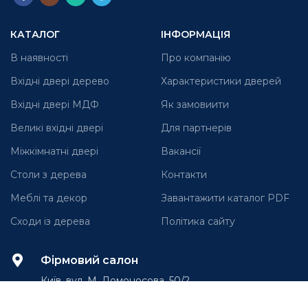
КАТАЛОГ
ІНФОРМАЦІЯ
В наявності
Про компанію
Вхідні двері дерево
Характеристики дверей
Вхідні двері МДФ
Як замовиити
Великі вхідні двері
Для партнерів
Міжкімнатні двері
Вакансії
Столи з дерева
Контакти
Меблі та декор
Завантажити каталог PDF
Сходи із дерева
Політика сайту
Фірмовий салон
Київ, вул. М. Ломоносова, 50/2
(м. Іподром, ЖК Лікоград)
пн-пт з 09:00 до 18:00