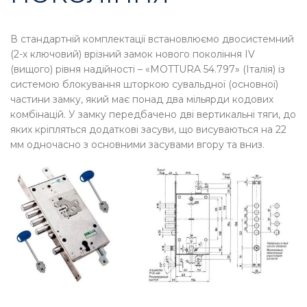
В стандартній комплектації встановлюємо двосистемний
(2-х ключовий) врізний замок нового покоління IV
(вищого) рівня надійності – «MOTTURA 54.797» (Італія) із
системою блокування шторкою сувальдної (основної)
частини замку, який має понад два мільярди кодових
комбінацій. У замку передбачено дві вертикальні тяги, до
яких кріпляться додаткові засуви, що висуваються на 22
мм одночасно з основними засувами вгору та вниз.