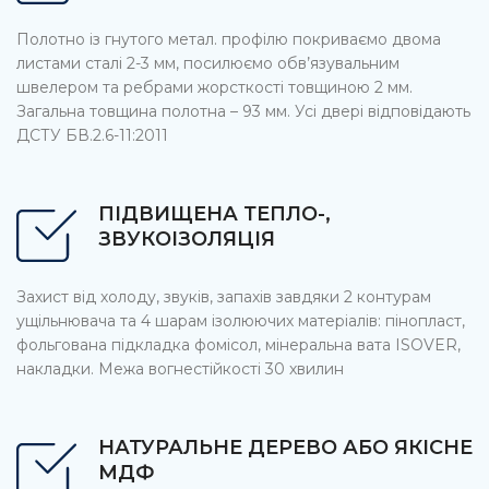
Полотно із гнутого метал. профілю покриваємо двома
листами сталі 2-3 мм, посилюємо обв’язувальним
швелером та ребрами жорсткості товщиною 2 мм.
Загальна товщина полотна – 93 мм. Усі двері відповідають
ДСТУ БВ.2.6-11:2011
ПІДВИЩЕНА ТЕПЛО-,
ЗВУКОІЗОЛЯЦІЯ
Захист від холоду, звуків, запахів завдяки 2 контурам
ущільнювача та 4 шарам ізолюючих матеріалів: пінопласт,
фольгована підкладка фомісол, мінеральна вата ISOVER,
накладки. Межа вогнестійкості 30 хвилин
НАТУРАЛЬНЕ ДЕРЕВО АБО ЯКІСНЕ
МДФ