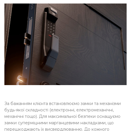
За бажанням клієнта встановлюємо замки та механізми
будь-якої складності (електронні, електромеханічні,
механічні тощо). Для максимальної безпеки оснащуємо
замки суперміцними марганцевими накладками, що
перешкоджають їх висвердлюванню. До кожного