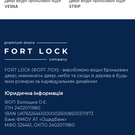
Двері вхідні броньовані МДФ
Двері вхідні броньовані МДФ
VESNA
STRIP
FORT LOCK (ФОРТ ЛОК) - виробляємо вхідні броньовані
двері, міжкімнатні двері, меблі та сходи із дерева в будь-
яких розмірах за індивідуальним дизайном
Юридична інформація
ФОП Бєлоцька О.Є.
ІПН 2402011980
IBAN UA763264610000026008500311973
Банк ФМОУ АТ «Ощадбанк»
МФО 326461, ОКПО 2402011980