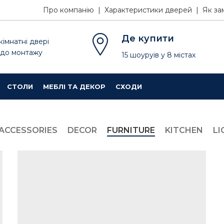
Про компанію |
Характеристики дверей |
Як за
Де купити
кімнатні двері
 до монтажу
15
шоуруів
у
8
містах
СТОЛИ
МЕБЛІ ТА ДЕКОР
СХОДИ
ACCESSORIES
DECOR
FURNITURE
KITCHEN
LI