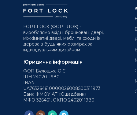
В
FORT LOCK (ФОРТ ЛОК) -
В
виробляємо вхідні броньовані двері,
міжкімнатні двері, меблі та сходи із
В
дерева в будь-яких розмірах за
В
індивідуальним дизайном
М
Юридична інформація
С
ФОП Бєлоцька О.Є.
ІПН 2402011980
М
IBAN
UA763264610000026008500311973
С
Банк ФМОУ АТ «Ощадбанк»
МФО 326461, ОКПО 2402011980