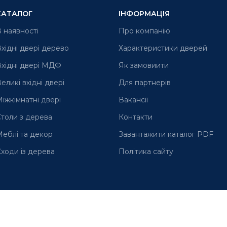
КАТАЛОГ
ІНФОРМАЦІЯ
 наявності
Про компанію
хідні двері дерево
Характеристики дверей
хідні двері МДФ
Як замовиити
еликі вхідні двері
Для партнерів
іжкімнатні двері
Вакансії
толи з дерева
Контакти
еблі та декор
Завантажити каталог PDF
ходи із дерева
Політика сайту