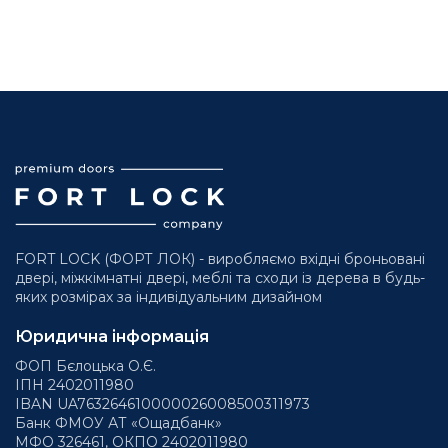
FORT LOCK (ФОРТ ЛОК) - виробляємо вхідні броньовані
двері, міжкімнатні двері, меблі та сходи із дерева в будь-
яких розмірах за індивідуальним дизайном
Юридична інформація
ФОП Бєлоцька О.Є.
ІПН 2402011980
IBAN UA763264610000026008500311973
Банк ФМОУ АТ «Ощадбанк»
МФО 326461, ОКПО 2402011980